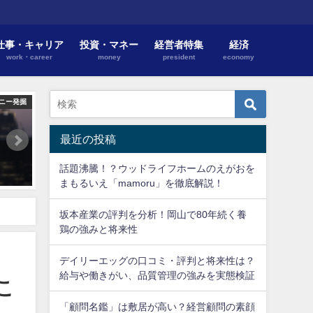
仕事・キャリア
投資・マネー
経営者特集
経済
work・career
money
president
economy
ニー発掘
最近の投稿
チェッカーキャブ無線協同組合の評判は？社長や予約システムなどを
話題沸騰！？ウッドライフホームのえがおを
2018年5月15日
まもるいえ「mamoru」を徹底解説！
坂本産業の評判を分析！岡山で80年続く養
鶏の強みと将来性
デイリーエッグの口コミ・評判と将来性は？
給与や働きがい、品質管理の強みを実態検証
こ
「顧問名鑑」は敷居が高い？経営顧問の素顔