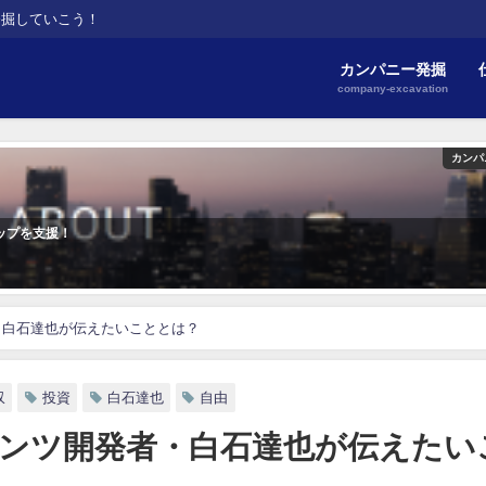
発掘していこう！
カンパニー発掘
company-excavation
カンパ
ップを支援！
・白石達也が伝えたいこととは？
収
投資
白石達也
自由
ンツ開発者・白石達也が伝えたい