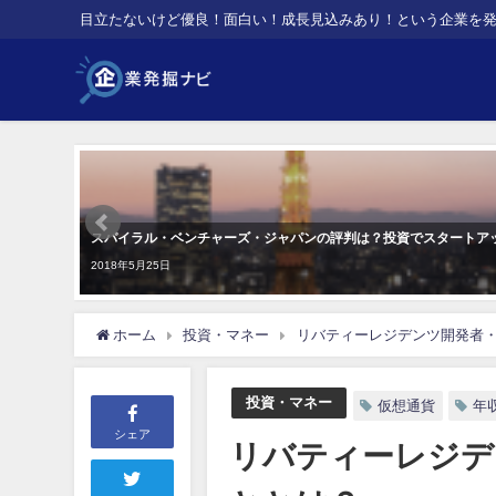
目立たないけど優良！面白い！成長見込みあり！という企業を
スパイラル・ベンチャーズ・ジャパンの評判は？投資でスタートア
2018年5月25日
ホーム
投資・マネー
リバティーレジデンツ開発者
投資・マネー
仮想通貨
年
シェア
リバティーレジデ