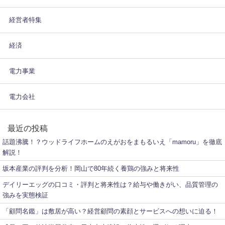
経営者特集
経済
電力事業
電力会社
最近の投稿
話題沸騰！？ウッドライフホームのえがおをまもるいえ「mamoru」を徹底
解説！
坂本産業の評判を分析！岡山で80年続く養鶏の強みと将来性
デイリーエッグの口コミ・評判と将来性は？給与や働きがい、品質管理の
強みを実態検証
「顧問名鑑」は敷居が高い？経営顧問の素顔とサービスへの想いに迫る！