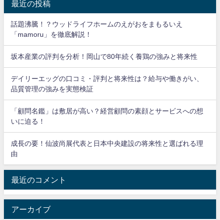
最近の投稿
話題沸騰！？ウッドライフホームのえがおをまもるいえ
「mamoru」を徹底解説！
坂本産業の評判を分析！岡山で80年続く養鶏の強みと将来性
デイリーエッグの口コミ・評判と将来性は？給与や働きがい、
品質管理の強みを実態検証
「顧問名鑑」は敷居が高い？経営顧問の素顔とサービスへの想
いに迫る！
成長の要！仙波尚展代表と日本中央建設の将来性と選ばれる理
由
最近のコメント
アーカイブ