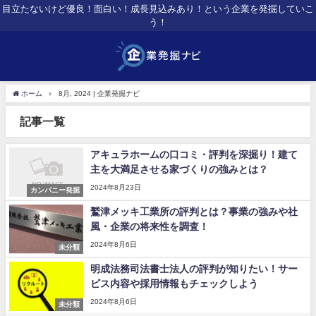
目立たないけど優良！面白い！成長見込みあり！という企業を発掘していこ
う！
ホーム
8月, 2024 | 企業発掘ナビ
記事一覧
アキュラホームの口コミ・評判を深掘り！建て
主を大満足させる家づくりの強みとは？
2024年8月23日
カンパニー発掘
鷲津メッキ工業所の評判とは？事業の強みや社
風・企業の将来性を調査！
2024年8月6日
未分類
明成法務司法書士法人の評判が知りたい！サー
ビス内容や採用情報もチェックしよう
2024年8月6日
未分類