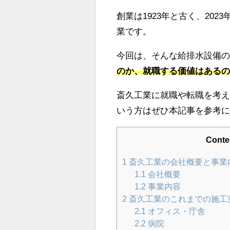
創業は1923年と古く、20
業です。
今回は、そんな給排水設備
のか、就職する価値はある
斎久工業に就職や転職を考
いう方はぜひ本記事を参考
Conte
1
斎久工業の会社概要と事業
1.1
会社概要
1.2
事業内容
2
斎久工業のこれまでの施工
2.1
オフィス・庁舎
2.2
病院