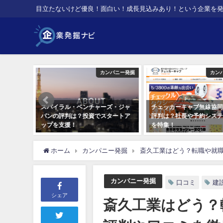
目立たないけど優良！面白い！成長見込みあり！という企業を
パニー発掘
カンパニー発掘
カン
充填材レ
スパイラル・ベンチャーズ・ジャ
チェッカーキャブ無線協同
が気にな
パンの評判は？投資でスタートア
評判は？社長や予約システ
ップを支援！
を特集！
2018年5月25日
2018年5月15日
ホーム
カンパニー発掘
斎久工業はどう？転職や就
カンパニー発掘
口コミ
建
シェア
斎久工業はどう？