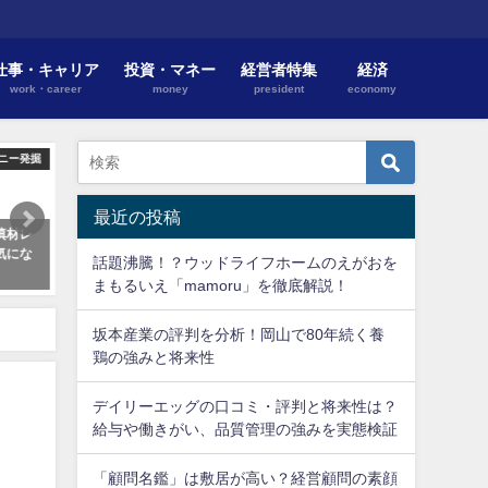
仕事・キャリア
投資・マネー
経営者特集
経済
work・career
money
president
economy
ニー発掘
カンパニー発掘
カンパ
最近の投稿
填材レ
スパイラル・ベンチャーズ・ジャ
チェッカーキャブ無線協同
気にな
パンの評判は？投資でスタートア
評判は？社長や予約システ
話題沸騰！？ウッドライフホームのえがおを
ップを支援！
を特集！
まもるいえ「mamoru」を徹底解説！
2018年5月25日
2018年5月15日
坂本産業の評判を分析！岡山で80年続く養
鶏の強みと将来性
デイリーエッグの口コミ・評判と将来性は？
給与や働きがい、品質管理の強みを実態検証
、
「顧問名鑑」は敷居が高い？経営顧問の素顔