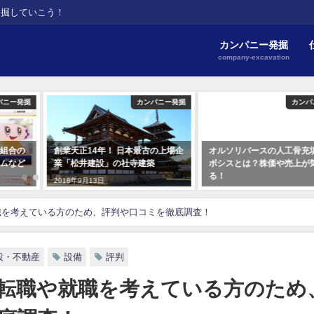
発掘していこう！
カンパニー発掘
company-excavation
パニー発掘
カンパニー発掘
カンパ
組合の
創業天正14年！ 日本最古の上場企
オルソリバースの人工骨充
ムなど
業「松井建設」の社寺建築
ボシスとは？株価や売上が
る！
2018年9月13日
2018年5月24日
職を考えている方のため、評判や口コミを徹底調査！
設・不動産
設備
評判
転職や就職を考えている方のため