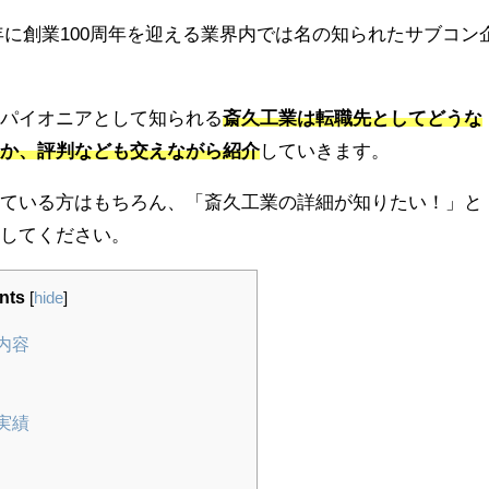
23年に創業100周年を迎える業界内では名の知られたサブコン
のパイオニアとして知られる
斎久工業は転職先としてどうな
のか、評判なども交えながら紹介
していきます。
えている方はもちろん、「斎久工業の詳細が知りたい！」と
にしてください。
nts
[
hide
]
内容
実績