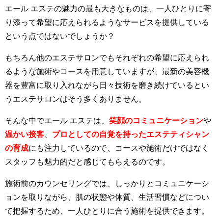
エール エステの魅力の最も大きなものは、一人ひとりに寄
り添って希望に応えられるようなサービスを提供している
という点ではないでしょうか？
もちろん他のエステサロンでもそれぞれの希望に応えられ
るような施術やコースを用意していますが、最新の美容機
器を豊富に取り入れながら日々技術を磨き続けているとい
うエステサロンはそう多くありません。
そんな中でエール エステは、
笑顔のコミュニケーション
や
温かい接客
、
プロとしての自覚を持ったエステティシャン
の育成
にも注力しているので、コースや施術だけではなく
スタッフも魅力的だと感じてもらえるのです。
施術前のカウンセリングでは、しっかりとコミュニケーシ
ョンを取りながら、肌の状態や体質、生活習慣などについ
て把握するため、一人ひとりに合う施術を提供できます。