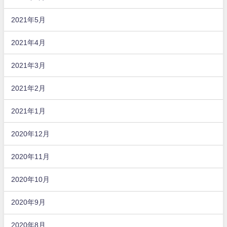
2021年5月
2021年4月
2021年3月
2021年2月
2021年1月
2020年12月
2020年11月
2020年10月
2020年9月
2020年8月