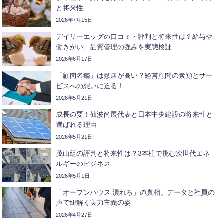
と将来性
2026年7月15日
デイリーエッグの口コミ・評判と将来性は？給与や
働きがい、品質管理の強みを実態検証
2026年6月17日
「顧問名鑑」は敷居が高い？経営顧問の素顔とサー
ビスへの想いに迫る！
2026年5月21日
成長の要！仙波尚展代表と日本中央建設の将来性と
選ばれる理由
2026年5月21日
茂山組の評判と将来性は？3本柱で挑む次世代エネ
ルギーのビジネス
2026年5月1日
「オープンハウス 潰れろ」の真相。データと社員の
声で紐解く実力主義の姿
2026年4月27日