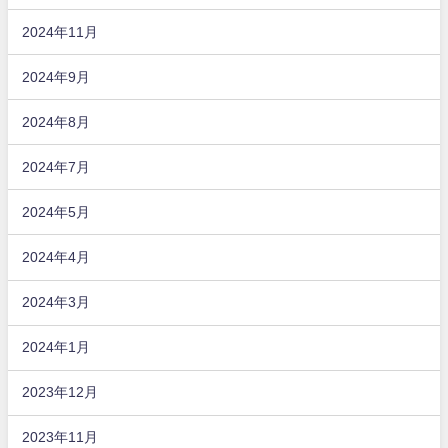
2024年11月
2024年9月
2024年8月
2024年7月
2024年5月
2024年4月
2024年3月
2024年1月
2023年12月
2023年11月