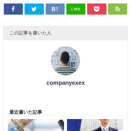
LINE
この記事を書いた人
companyexex
最近書いた記事