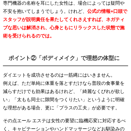
専門機器の名称を耳にした女性は、場合によっては疑問や
不安を抱いてしまうでしょう。けれど、
公式の情報+口頭で
スタッフが説明責任を果たしてくれさえすれば、ネガティ
ブな思いは解消され、心身ともにリラックスした状態で施
術を受けられるのでは。
ポイント②「ボディメイク」で理想の体型に
ダイエットを成功させるのは一筋縄にはいきません。
例えば、ただ単純に体重を落とすだけなら普段の食事量を
減らすだけでも効果はあるけれど、「綺麗なくびれが欲し
い」「太もも同士に隙間をつくりたい」というように明確
な理想がある場合、更に「プラスの工夫」が必要です。
その点エール エステは女性の要望に臨機応変に対応するべ
く、キャビテーションやハンドマッサージなどお馴染みの