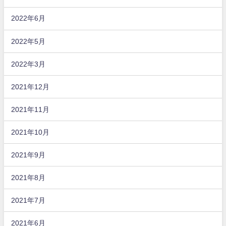
2022年6月
2022年5月
2022年3月
2021年12月
2021年11月
2021年10月
2021年9月
2021年8月
2021年7月
2021年6月