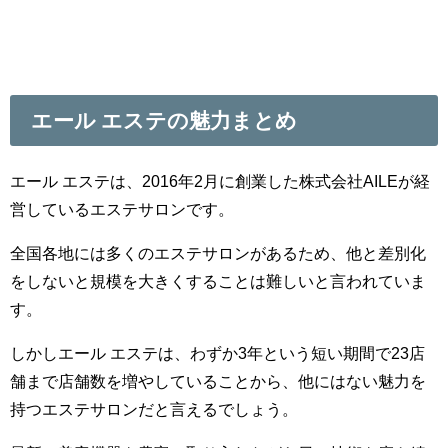
エール エステの魅力まとめ
エール エステは、2016年2月に創業した株式会社AILEが経
営しているエステサロンです。
全国各地には多くのエステサロンがあるため、他と差別化
をしないと規模を大きくすることは難しいと言われていま
す。
しかしエール エステは、わずか3年という短い期間で23店
舗まで店舗数を増やしていることから、他にはない魅力を
持つエステサロンだと言えるでしょう。