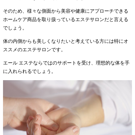
そのため、様々な側面から美容や健康にアプローチできる
ホームケア商品を取り扱っているエステサロンだと言える
でしょう。
体の内側からも美しくなりたいと考えている方には特にオ
ススメのエステサロンです。
エール エステならではのサポートを受け、理想的な体を手
に入れられるでしょう。