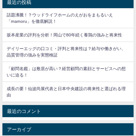
最近の投稿
話題沸騰！？ウッドライフホームのえがおをまもるいえ
「mamoru」を徹底解説！
坂本産業の評判を分析！岡山で80年続く養鶏の強みと将来性
デイリーエッグの口コミ・評判と将来性は？給与や働きがい、
品質管理の強みを実態検証
「顧問名鑑」は敷居が高い？経営顧問の素顔とサービスへの想
いに迫る！
成長の要！仙波尚展代表と日本中央建設の将来性と選ばれる理
由
最近のコメント
アーカイブ