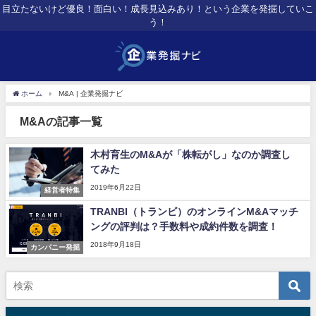
目立たないけど優良！面白い！成長見込みあり！という企業を発掘していこ
う！
ホーム
M&A | 企業発掘ナビ
M&Aの記事一覧
木村育生のM&Aが「株転がし」なのか調査し
てみた
2019年6月22日
経営者特集
TRANBI（トランビ）のオンラインM&Aマッチ
ングの評判は？手数料や成約件数を調査！
2018年9月18日
カンパニー発掘