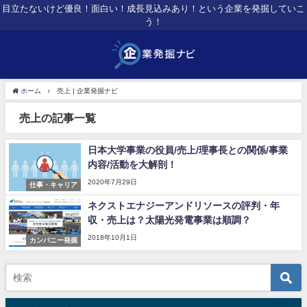
目立たないけど優良！面白い！成長見込みあり！という企業を発掘していこ
う！
ホーム
売上 | 企業発掘ナビ
売上の記事一覧
日本大学事業の役員/売上/理事長との関係/事業
内容/活動を大解剖！
2020年7月29日
仕事・キャリア
ネクストエナジーアンドリソースの評判・年
収・売上は？太陽光発電事業は順調？
2018年10月1日
カンパニー発掘