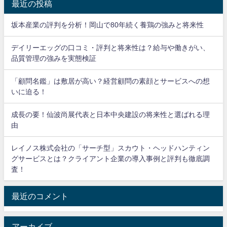
最近の投稿
坂本産業の評判を分析！岡山で80年続く養鶏の強みと将来性
デイリーエッグの口コミ・評判と将来性は？給与や働きがい、
品質管理の強みを実態検証
「顧問名鑑」は敷居が高い？経営顧問の素顔とサービスへの想
いに迫る！
成長の要！仙波尚展代表と日本中央建設の将来性と選ばれる理
由
レイノス株式会社の「サーチ型」スカウト・ヘッドハンティン
グサービスとは？クライアント企業の導入事例と評判も徹底調
査！
最近のコメント
アーカイブ