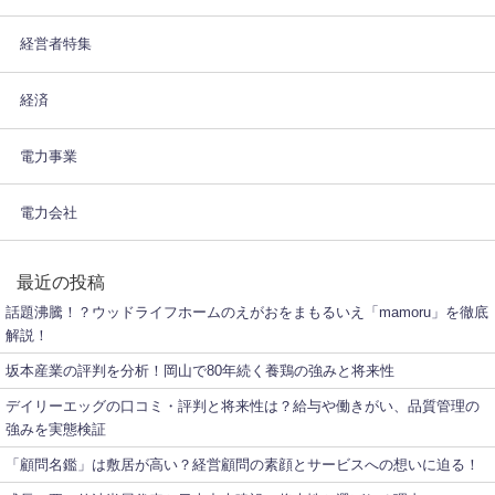
経営者特集
経済
電力事業
電力会社
最近の投稿
話題沸騰！？ウッドライフホームのえがおをまもるいえ「mamoru」を徹底
解説！
坂本産業の評判を分析！岡山で80年続く養鶏の強みと将来性
デイリーエッグの口コミ・評判と将来性は？給与や働きがい、品質管理の
強みを実態検証
「顧問名鑑」は敷居が高い？経営顧問の素顔とサービスへの想いに迫る！